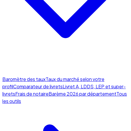
Baromètre des taux
Taux du marché selon votre
profil
Comparateur de livrets
Livret A, LDDS, LEP et super-
livrets
Frais de notaire
Barème 2026 par département
Tous
les outils