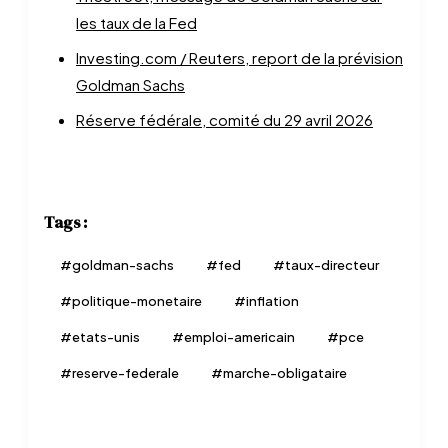
les taux de la Fed
Investing.com / Reuters, report de la prévision
Goldman Sachs
Réserve fédérale, comité du 29 avril 2026
Tags :
#
goldman-sachs
#
fed
#
taux-directeur
#
politique-monetaire
#
inflation
#
etats-unis
#
emploi-americain
#
pce
#
reserve-federale
#
marche-obligataire