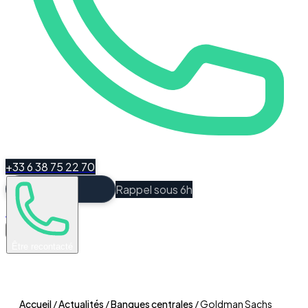
+33 6 38 75 22 70
Rappel sous 6h
Espace Client
Être recontacté
Accueil
/
Actualités
/
Banques centrales
/
Goldman Sachs