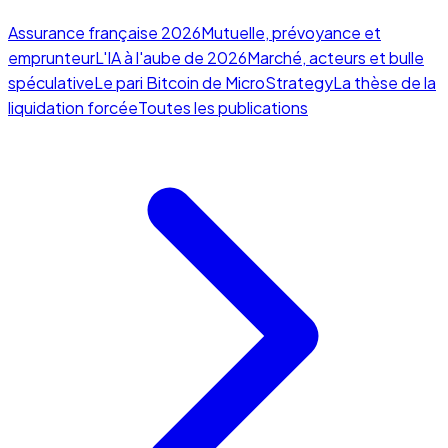
Assurance française 2026
Mutuelle, prévoyance et
emprunteur
L'IA à l'aube de 2026
Marché, acteurs et bulle
spéculative
Le pari Bitcoin de MicroStrategy
La thèse de la
liquidation forcée
Toutes les publications