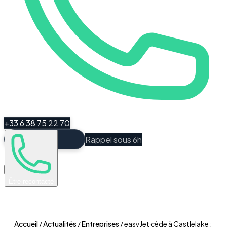
+33 6 38 75 22 70
Rappel sous 6h
Espace Client
Être recontacté
Accueil
/
Actualités
/
Entreprises
/
easyJet cède à Castlelake :