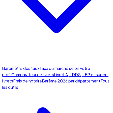
Baromètre des taux
Taux du marché selon votre
profil
Comparateur de livrets
Livret A, LDDS, LEP et super-
livrets
Frais de notaire
Barème 2026 par département
Tous
les outils