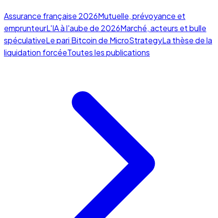
Assurance française 2026
Mutuelle, prévoyance et
emprunteur
L'IA à l'aube de 2026
Marché, acteurs et bulle
spéculative
Le pari Bitcoin de MicroStrategy
La thèse de la
liquidation forcée
Toutes les publications