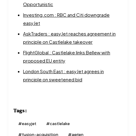
Opportunistic
Investing.com : RBC and Citi downgrade
easyJet
AskTraders : easyJet reaches agreement in
principle on Castlelake takeover
FlightGlobal : Castlelake links Bellew with
proposed EU entity
London South East : easyJet agrees in
principle on sweetened bid
Tags :
#
easyjet
#
castlelake
#
fusion-acquisition
#
aerien