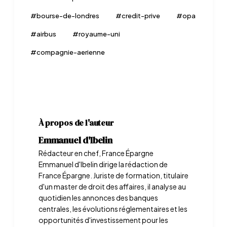
#
bourse-de-londres
#
credit-prive
#
opa
#
airbus
#
royaume-uni
#
compagnie-aerienne
À propos de l'auteur
Emmanuel d'Ibelin
Rédacteur en chef, France Épargne
Emmanuel d'Ibelin dirige la rédaction de
France Épargne. Juriste de formation, titulaire
d'un master de droit des affaires, il analyse au
quotidien les annonces des banques
centrales, les évolutions réglementaires et les
opportunités d'investissement pour les