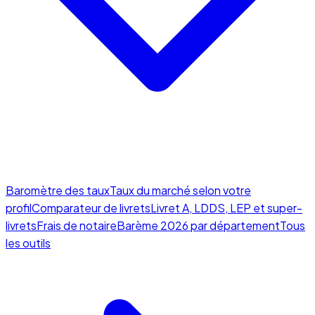
Baromètre des taux
Taux du marché selon votre
profil
Comparateur de livrets
Livret A, LDDS, LEP et super-
livrets
Frais de notaire
Barème 2026 par département
Tous
les outils