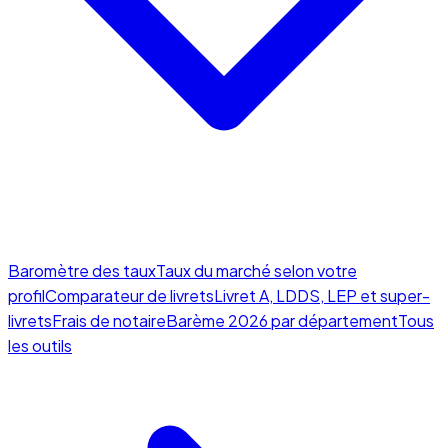
Baromètre des taux
Taux du marché selon votre
profil
Comparateur de livrets
Livret A, LDDS, LEP et super-
livrets
Frais de notaire
Barème 2026 par département
Tous
les outils