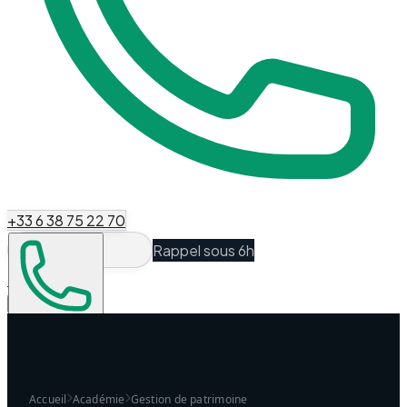
+33 6 38 75 22 70
Rappel sous 6h
Espace Client
Être recontacté
Accueil
Académie
Gestion de patrimoine