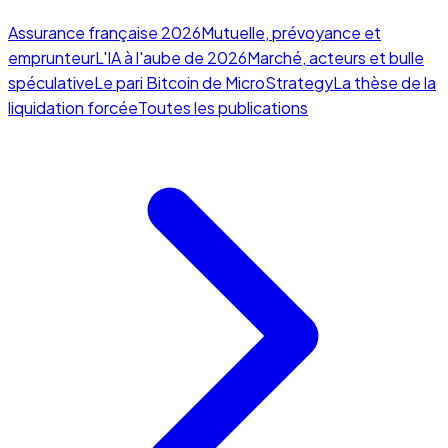
Assurance française 2026
Mutuelle, prévoyance et
emprunteur
L'IA à l'aube de 2026
Marché, acteurs et bulle
spéculative
Le pari Bitcoin de MicroStrategy
La thèse de la
liquidation forcée
Toutes les publications