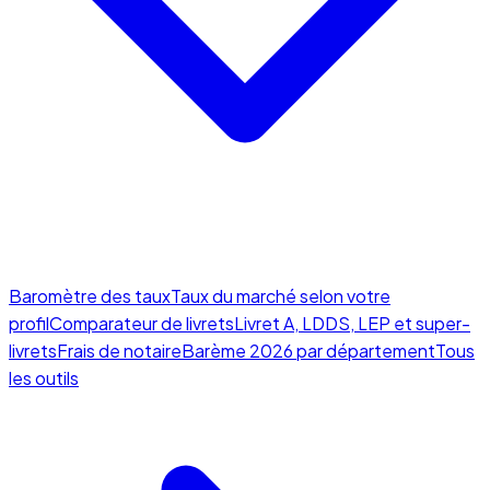
Baromètre des taux
Taux du marché selon votre
profil
Comparateur de livrets
Livret A, LDDS, LEP et super-
livrets
Frais de notaire
Barème 2026 par département
Tous
les outils