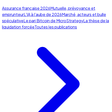
Assurance française 2026
Mutuelle, prévoyance et
emprunteur
L'IA à l'aube de 2026
Marché, acteurs et bulle
spéculative
Le pari Bitcoin de MicroStrategy
La thèse de la
liquidation forcée
Toutes les publications