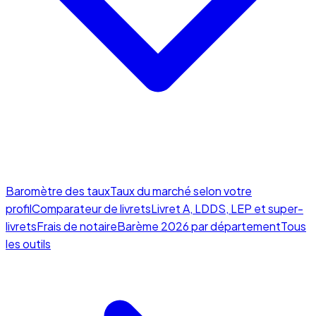
Baromètre des taux
Taux du marché selon votre
profil
Comparateur de livrets
Livret A, LDDS, LEP et super-
livrets
Frais de notaire
Barème 2026 par département
Tous
les outils