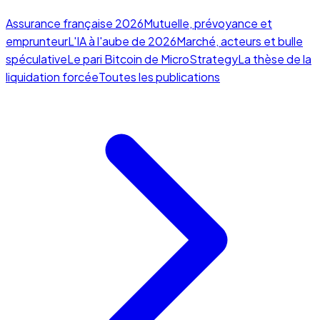
Assurance française 2026
Mutuelle, prévoyance et
emprunteur
L'IA à l'aube de 2026
Marché, acteurs et bulle
spéculative
Le pari Bitcoin de MicroStrategy
La thèse de la
liquidation forcée
Toutes les publications