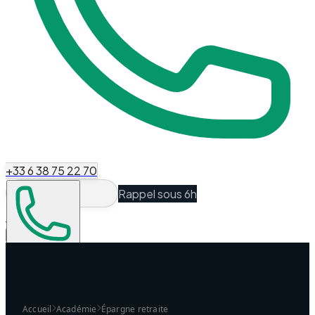
+33 6 38 75 22 70
Rappel sous 6h
Espace Client
Être recontacté
Accueil
Académie
Épargne retraite