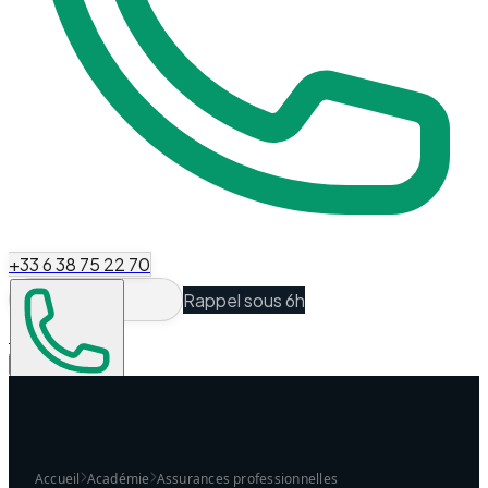
+33 6 38 75 22 70
Rappel sous 6h
Espace Client
Être recontacté
Accueil
Académie
Assurances professionnelles