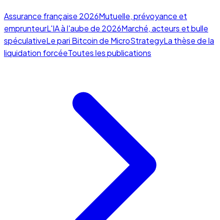
Assurance française 2026
Mutuelle, prévoyance et
emprunteur
L'IA à l'aube de 2026
Marché, acteurs et bulle
spéculative
Le pari Bitcoin de MicroStrategy
La thèse de la
liquidation forcée
Toutes les publications