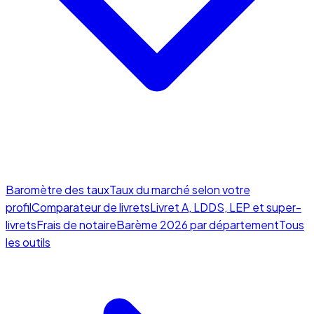
Baromètre des taux
Taux du marché selon votre
profil
Comparateur de livrets
Livret A, LDDS, LEP et super-
livrets
Frais de notaire
Barème 2026 par département
Tous
les outils