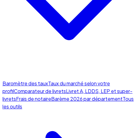
Baromètre des taux
Taux du marché selon votre
profil
Comparateur de livrets
Livret A, LDDS, LEP et super-
livrets
Frais de notaire
Barème 2026 par département
Tous
les outils