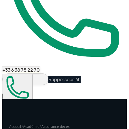
+33 6 38 75 22 70
Rappel sous 6h
Espace Client
Être recontacté
Accueil
Académie
Assurance décès