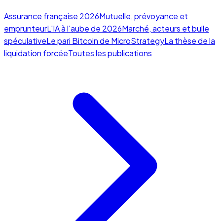
Assurance française 2026
Mutuelle, prévoyance et
emprunteur
L'IA à l'aube de 2026
Marché, acteurs et bulle
spéculative
Le pari Bitcoin de MicroStrategy
La thèse de la
liquidation forcée
Toutes les publications