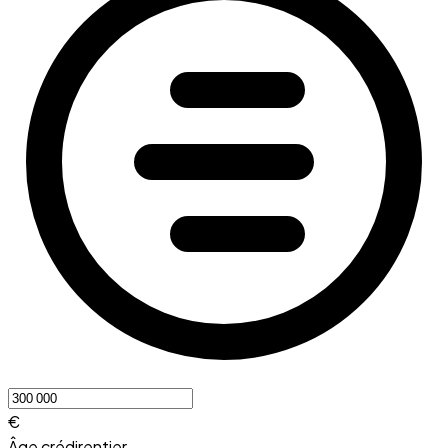
€
Âge crédirentier