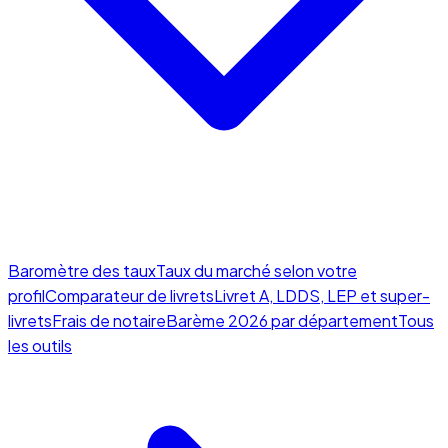
Baromètre des taux
Taux du marché selon votre
profil
Comparateur de livrets
Livret A, LDDS, LEP et super-
livrets
Frais de notaire
Barème 2026 par département
Tous
les outils