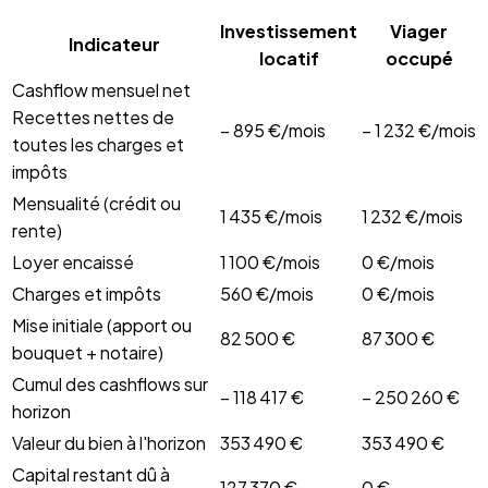
Investissement
Viager
Indicateur
locatif
occupé
Cashflow mensuel net
Recettes nettes de
− 895 €/mois
− 1 232 €/mois
toutes les charges et
impôts
Mensualité (crédit ou
1 435 €/mois
1 232 €/mois
rente)
Loyer encaissé
1 100 €/mois
0 €/mois
Charges et impôts
560 €/mois
0 €/mois
Mise initiale (apport ou
82 500 €
87 300 €
bouquet + notaire)
Cumul des cashflows sur
− 118 417 €
− 250 260 €
horizon
Valeur du bien à l'horizon
353 490 €
353 490 €
Capital restant dû à
127 370 €
0 €