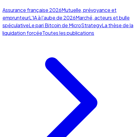
Assurance française 2026
Mutuelle, prévoyance et
emprunteur
L'IA à l'aube de 2026
Marché, acteurs et bulle
spéculative
Le pari Bitcoin de MicroStrategy
La thèse de la
liquidation forcée
Toutes les publications