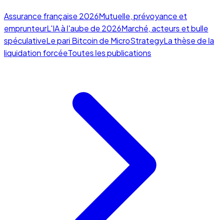
Assurance française 2026
Mutuelle, prévoyance et
emprunteur
L'IA à l'aube de 2026
Marché, acteurs et bulle
spéculative
Le pari Bitcoin de MicroStrategy
La thèse de la
liquidation forcée
Toutes les publications