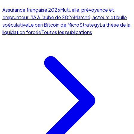
Assurance française 2026
Mutuelle, prévoyance et
emprunteur
L'IA à l'aube de 2026
Marché, acteurs et bulle
spéculative
Le pari Bitcoin de MicroStrategy
La thèse de la
liquidation forcée
Toutes les publications