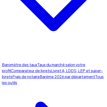
Baromètre des taux
Taux du marché selon votre
profil
Comparateur de livrets
Livret A, LDDS, LEP et super-
livrets
Frais de notaire
Barème 2026 par département
Tous
les outils