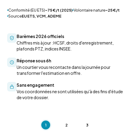
Conformité (EU ETS)
~75 €/t (2025)
Volontaire nature
~25 €/t
Source
EU ETS, VCM, ADEME
Barèmes 2026 officiels
Chiffres mis à jour : HCSF, droits d'enregistrement,
plafonds PTZ, indices INSEE.
Réponse sous 6h
Un courtier vous recontacte dans la journée pour
transformer l'estimation en offre.
Sans engagement
Vos coordonnées ne sont utilisées qu'à des fins d'étude
de votre dossier.
1
2
3