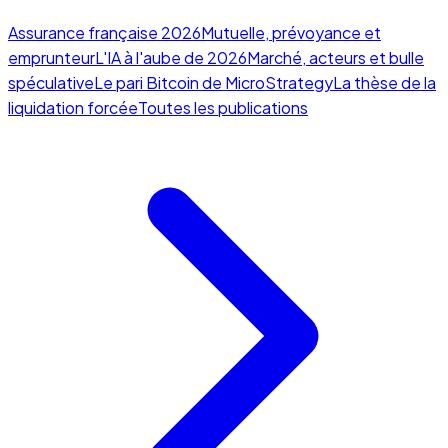
Assurance française 2026
Mutuelle, prévoyance et
emprunteur
L'IA à l'aube de 2026
Marché, acteurs et bulle
spéculative
Le pari Bitcoin de MicroStrategy
La thèse de la
liquidation forcée
Toutes les publications