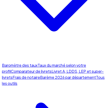
Baromètre des taux
Taux du marché selon votre
profil
Comparateur de livrets
Livret A, LDDS, LEP et super-
livrets
Frais de notaire
Barème 2026 par département
Tous
les outils