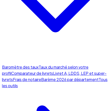
Baromètre des taux
Taux du marché selon votre
profil
Comparateur de livrets
Livret A, LDDS, LEP et super-
livrets
Frais de notaire
Barème 2026 par département
Tous
les outils