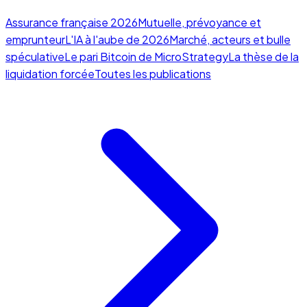
Assurance française 2026
Mutuelle, prévoyance et
emprunteur
L'IA à l'aube de 2026
Marché, acteurs et bulle
spéculative
Le pari Bitcoin de MicroStrategy
La thèse de la
liquidation forcée
Toutes les publications