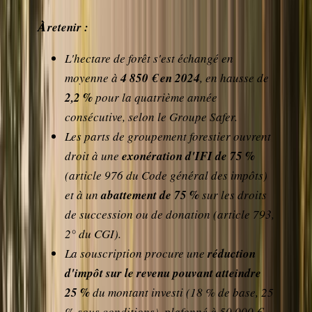
À retenir :
L'hectare de forêt s'est échangé en
moyenne à
4 850 € en 2024
, en hausse de
2,2 %
pour la quatrième année
consécutive, selon le Groupe Safer.
Les parts de groupement forestier ouvrent
droit à une
exonération d'IFI de 75 %
(article 976 du Code général des impôts)
et à un
abattement de 75 %
sur les droits
de succession ou de donation (article 793,
2° du CGI).
La souscription procure une
réduction
d'impôt sur le revenu pouvant atteindre
25 %
du montant investi (18 % de base, 25
% sous conditions), plafonné à 50 000 €