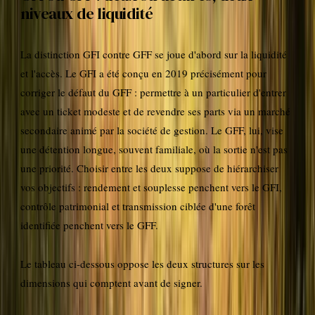
niveaux de liquidité
La distinction GFI contre GFF se joue d'abord sur la liquidité
et l'accès. Le GFI a été conçu en 2019 précisément pour
corriger le défaut du GFF : permettre à un particulier d'entrer
avec un ticket modeste et de revendre ses parts via un marché
secondaire animé par la société de gestion. Le GFF, lui, vise
une détention longue, souvent familiale, où la sortie n'est pas
une priorité. Choisir entre les deux suppose de hiérarchiser
vos objectifs : rendement et souplesse penchent vers le GFI,
contrôle patrimonial et transmission ciblée d'une forêt
identifiée penchent vers le GFF.
Le tableau ci-dessous oppose les deux structures sur les
dimensions qui comptent avant de signer.