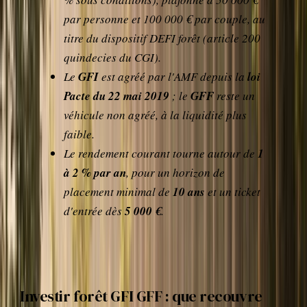
par personne et 100 000 € par couple, au
titre du dispositif DEFI forêt (article 200
quindecies du CGI).
Le
GFI
est agréé par l'AMF depuis la
loi
Pacte du 22 mai 2019
; le
GFF
reste un
véhicule non agréé, à la liquidité plus
faible.
Le rendement courant tourne autour de
1
à 2 % par an
, pour un horizon de
placement minimal de
10 ans
et un ticket
d'entrée dès
5 000 €
.
Investir forêt GFI GFF : que recouvre