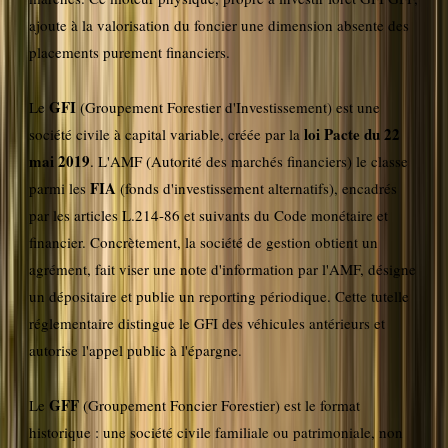
ajoute à la valorisation du foncier une dimension absente des
placements purement financiers.
GFI
Le
(Groupement Forestier d'Investissement) est une
loi Pacte du 22
société civile à capital variable, créée par la
mai 2019
. L'AMF (Autorité des marchés financiers) le classe
FIA
parmi les
(fonds d'investissement alternatifs), encadrés
par les articles L.214-86 et suivants du Code monétaire et
financier. Concrètement, la société de gestion obtient un
agrément, fait viser une note d'information par l'AMF, désigne
un dépositaire et publie un reporting périodique. Cette tutelle
réglementaire distingue le GFI des véhicules antérieurs et
autorise l'appel public à l'épargne.
GFF
Le
(Groupement Foncier Forestier) est le format
historique : une société civile familiale ou patrimoniale, non