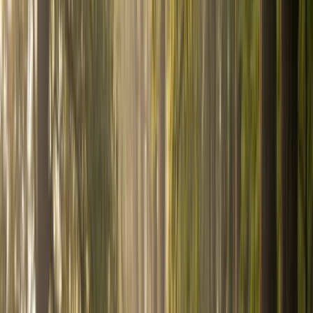
Mutuelle santé
Comparez garanties et tarifs
santé
Prévoyance
Protégez vos revenus en cas
d'arrêt
Assurance décennale
Devis pour les pros du
bâtiment
Tous les comparateurs