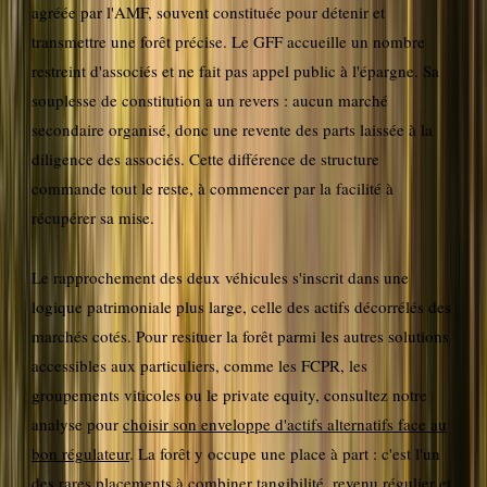
agréée par l'AMF, souvent constituée pour détenir et
transmettre une forêt précise. Le GFF accueille un nombre
restreint d'associés et ne fait pas appel public à l'épargne. Sa
souplesse de constitution a un revers : aucun marché
secondaire organisé, donc une revente des parts laissée à la
diligence des associés. Cette différence de structure
commande tout le reste, à commencer par la facilité à
récupérer sa mise.
Le rapprochement des deux véhicules s'inscrit dans une
logique patrimoniale plus large, celle des actifs décorrélés des
marchés cotés. Pour resituer la forêt parmi les autres solutions
accessibles aux particuliers, comme les FCPR, les
groupements viticoles ou le private equity, consultez notre
analyse pour
choisir son enveloppe d'actifs alternatifs face au
bon régulateur
. La forêt y occupe une place à part : c'est l'un
des rares placements à combiner tangibilité, revenu régulier et