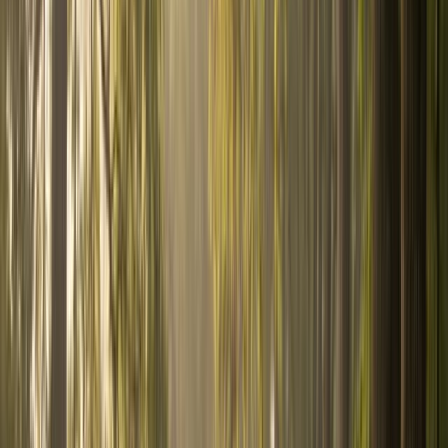
Épargne
Projetez votre capital dans le temps
Prêt
immobilier
Mensualités et coût total du crédit
Dispositif
Jeanbrun
Amortissement et économie d'impôt sur 9
ans
Tous les simulateurs