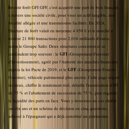
Investir forêt GFI GFF, c'est acquérir une part de bois français
à travers une société civile, pour viser un actif tangible, une
fiscalité allégée et une transmission facilitée. En 2024,
l'hectare de forêt valait en moyenne 4 850 € et le marché a
totalisé 21 860 transactions pour 2,016 milliards d'euros,
selon le Groupe Safer. Deux structures coexistent et se
GFI
confondent trop souvent : le
(Groupement Forestier
d'Investissement), agréé par l'Autorité des marchés financiers
GFF
depuis la loi Pacte de 2019, et le
(Groupement Foncier
Forestier), véhicule patrimonial plus ancien. Cette page sépare
les deux, chiffre le rendement réel, détaille l'exonération d'IFI
de 75 % et l'abattement de succession de 75 %, puis regarde
la liquidité des parts en face. Vous y trouverez un cas chiffré
sur dix ans et un schéma de décision en cinq questions,
adressé à l'épargnant qui a déjà constitué un patrimoine.