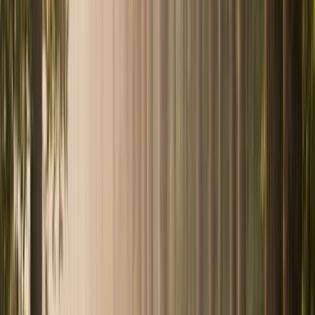
GFI et GFF Forestier
Private Equity et Actifs Alternatifs
Investir forêt GFI GFF : l'actif tangible
que peu d'épargnants maîtrisent
Investir forêt GFI GFF : GFI ou GFF, exonération d'IFI et
succession à 75 %, rendement réel et frais. Demandez
votre bilan patrimonial gratuit.
Lire le guide