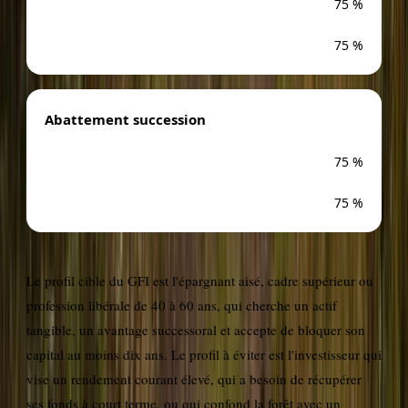
75 %
75 %
Abattement succession
75 %
75 %
Le profil cible du GFI est l'épargnant aisé, cadre supérieur ou
profession libérale de 40 à 60 ans, qui cherche un actif
tangible, un avantage successoral et accepte de bloquer son
capital au moins dix ans. Le profil à éviter est l'investisseur qui
vise un rendement courant élevé, qui a besoin de récupérer
ses fonds à court terme, ou qui confond la forêt avec un