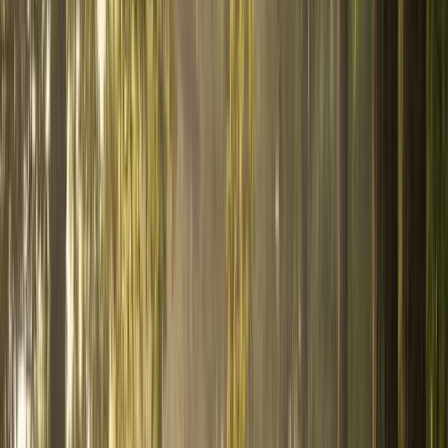
Baromètre des taux
Taux du marché selon votre
profil
Comparateur de livrets
Livret A, LDDS, LEP et super-
livrets
Frais de notaire
Barème 2026 par département
Tous
les outils