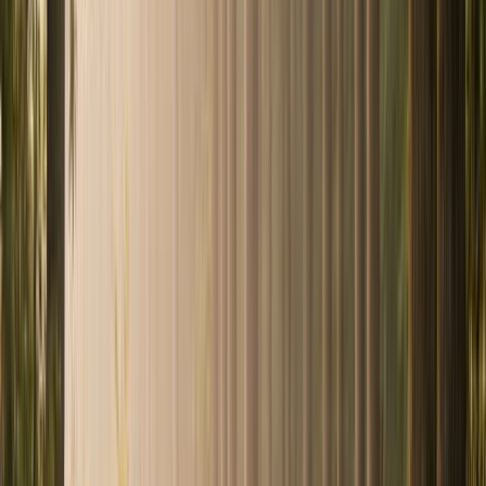
Profil investisseur
Besoin d’un avis sur votre situation ?
Rappel sous 6h
Guide complet ·
26
min
Être recontacté