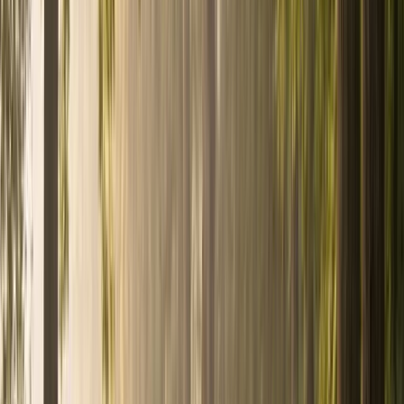
Assurance française 2026
Mutuelle, prévoyance et
emprunteur
L'IA à l'aube de 2026
Marché, acteurs et bulle
spéculative
Le pari Bitcoin de MicroStrategy
La thèse de la
liquidation forcée
Toutes les publications