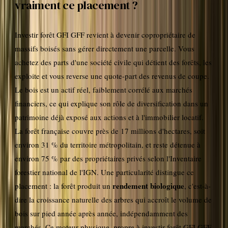
vraiment ce placement ?
Investir forêt GFI GFF revient à devenir copropriétaire de
massifs boisés sans gérer directement une parcelle. Vous
achetez des parts d'une société civile qui détient des forêts, les
exploite et vous reverse une quote-part des revenus de coupe.
Le bois est un actif réel, faiblement corrélé aux marchés
financiers, ce qui explique son rôle de diversification dans un
patrimoine déjà exposé aux actions et à l'immobilier locatif.
La forêt française couvre près de 17 millions d'hectares, soit
environ 31 % du territoire métropolitain, et reste détenue à
environ 75 % par des propriétaires privés selon l'Inventaire
forestier national de l'IGN. Une particularité distingue ce
rendement biologique
placement : la forêt produit un
, c'est-à-
dire la croissance naturelle des arbres qui accroît le volume de
bois sur pied année après année, indépendamment des
marchés. Ce moteur physique, propre à investir forêt GFI GFF,