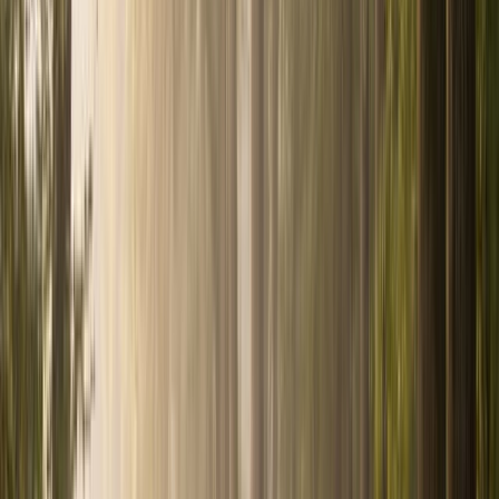
Assurance vie
Le placement préféré des
Français
SCPI
Investir dans la pierre-papier
Épargne retraite
(PER)
Préparez votre retraite, réduisez vos impôts
Tous les
produits