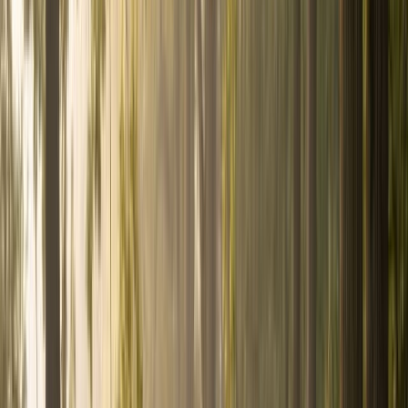
Assurances professionnelles
RC pro, décennale,
multirisque
Assurance emprunteur
Changez d'assurance,
économisez
Assurance habitation
Bien couvrir votre