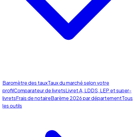
Baromètre des taux
Taux du marché selon votre
profil
Comparateur de livrets
Livret A, LDDS, LEP et super-
livrets
Frais de notaire
Barème 2026 par département
Tous
les outils