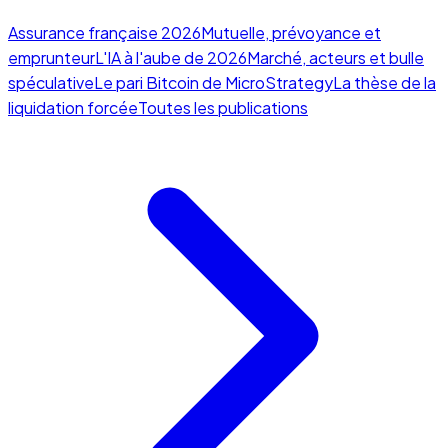
Assurance française 2026
Mutuelle, prévoyance et
emprunteur
L'IA à l'aube de 2026
Marché, acteurs et bulle
spéculative
Le pari Bitcoin de MicroStrategy
La thèse de la
liquidation forcée
Toutes les publications