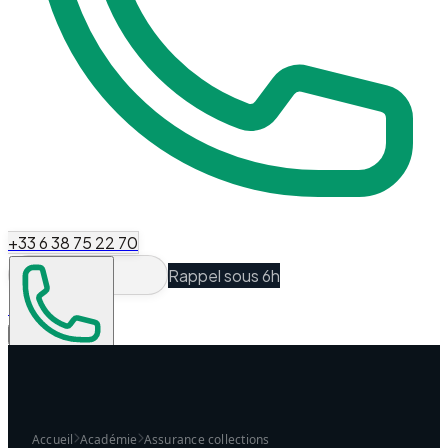
+33 6 38 75 22 70
Rappel sous 6h
Espace Client
Être recontacté
Accueil
Académie
Assurance collections