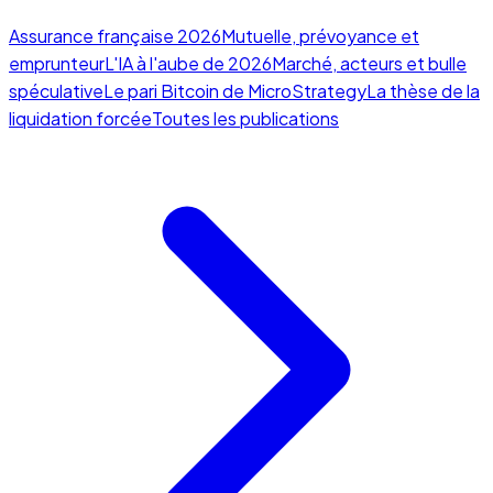
Assurance française 2026
Mutuelle, prévoyance et
emprunteur
L'IA à l'aube de 2026
Marché, acteurs et bulle
spéculative
Le pari Bitcoin de MicroStrategy
La thèse de la
liquidation forcée
Toutes les publications