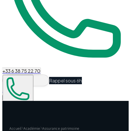
+33 6 38 75 22 70
Rappel sous 6h
Espace Client
Être recontacté
Accueil
Académie
Assurance patrimoine