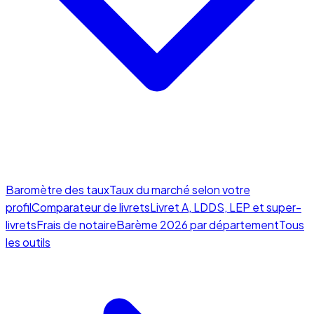
Baromètre des taux
Taux du marché selon votre
profil
Comparateur de livrets
Livret A, LDDS, LEP et super-
livrets
Frais de notaire
Barème 2026 par département
Tous
les outils