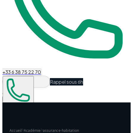
+33 6 38 75 22 70
Rappel sous 6h
Espace Client
Être recontacté
Accueil
Académie
assurance-habitation