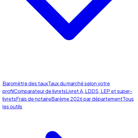
Baromètre des taux
Taux du marché selon votre
profil
Comparateur de livrets
Livret A, LDDS, LEP et super-
livrets
Frais de notaire
Barème 2026 par département
Tous
les outils