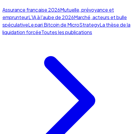
Assurance française 2026
Mutuelle, prévoyance et
emprunteur
L'IA à l'aube de 2026
Marché, acteurs et bulle
spéculative
Le pari Bitcoin de MicroStrategy
La thèse de la
liquidation forcée
Toutes les publications