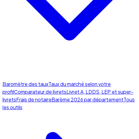
Baromètre des taux
Taux du marché selon votre
profil
Comparateur de livrets
Livret A, LDDS, LEP et super-
livrets
Frais de notaire
Barème 2026 par département
Tous
les outils