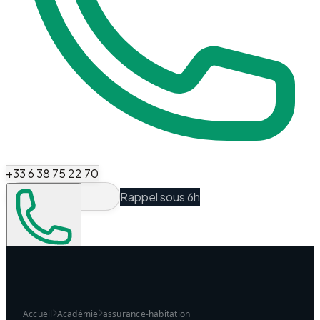
+33 6 38 75 22 70
Rappel sous 6h
Espace Client
Être recontacté
Accueil
Académie
assurance-habitation