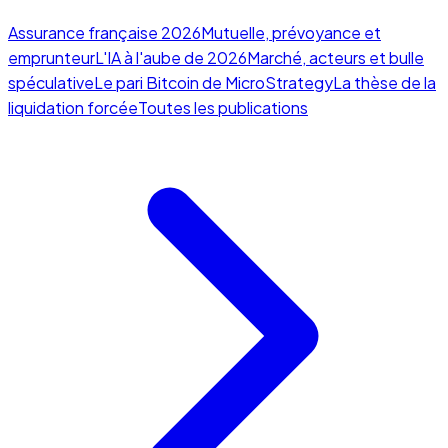
Assurance française 2026
Mutuelle, prévoyance et
emprunteur
L'IA à l'aube de 2026
Marché, acteurs et bulle
spéculative
Le pari Bitcoin de MicroStrategy
La thèse de la
liquidation forcée
Toutes les publications