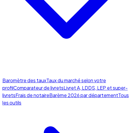
Baromètre des taux
Taux du marché selon votre
profil
Comparateur de livrets
Livret A, LDDS, LEP et super-
livrets
Frais de notaire
Barème 2026 par département
Tous
les outils