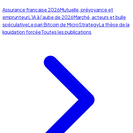
Assurance française 2026
Mutuelle, prévoyance et
emprunteur
L'IA à l'aube de 2026
Marché, acteurs et bulle
spéculative
Le pari Bitcoin de MicroStrategy
La thèse de la
liquidation forcée
Toutes les publications