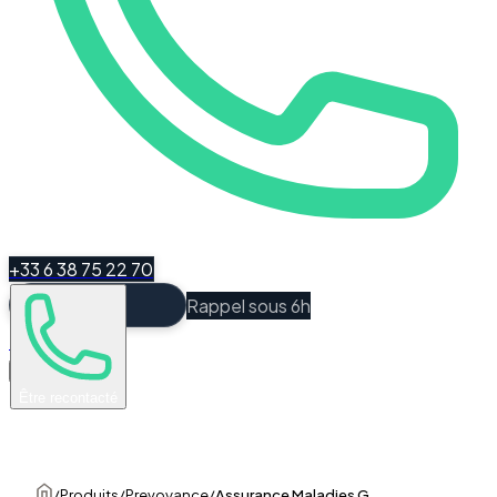
+33 6 38 75 22 70
Rappel sous 6h
Espace Client
Être recontacté
/
Produits
/
Prevoyance
/
Assurance Maladies Graves