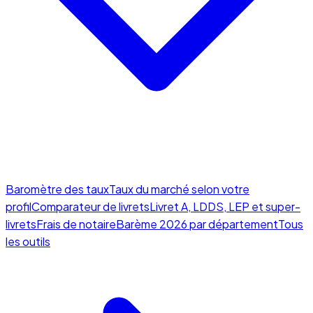
Baromètre des taux
Taux du marché selon votre
profil
Comparateur de livrets
Livret A, LDDS, LEP et super-
livrets
Frais de notaire
Barème 2026 par département
Tous
les outils