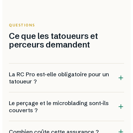
QUESTIONS
Ce que les tatoueurs et
perceurs demandent
La RC Pro est-elle obligatoire pour un
tatoueur ?
La loi ne l'impose pas pour ce métier, mais elle est
Le perçage et le microblading sont-ils
indispensable dans la pratique. Les risques sanitaires
couverts ?
sont réels et un seul sinistre se chiffre en dizaines de
milliers d'euros, à régler sur votre patrimoine
Oui, à condition de les déclarer. Un bon contrat
personnel sans contrat.
Combien coûte cette assurance ?