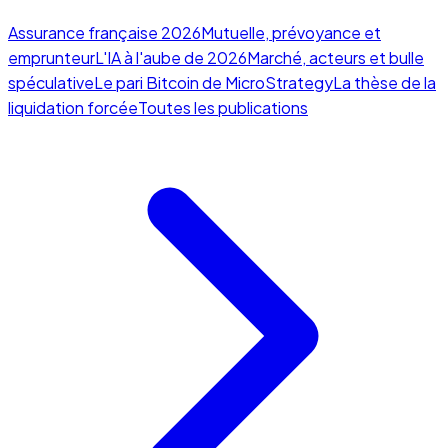
Assurance française 2026
Mutuelle, prévoyance et
emprunteur
L'IA à l'aube de 2026
Marché, acteurs et bulle
spéculative
Le pari Bitcoin de MicroStrategy
La thèse de la
liquidation forcée
Toutes les publications