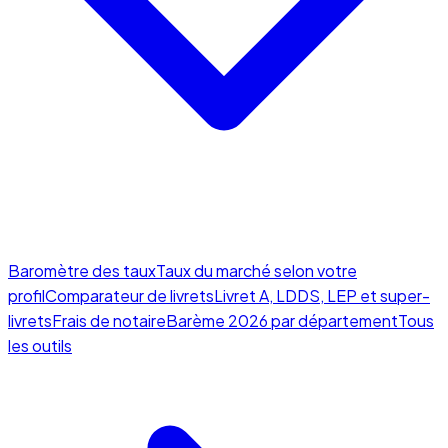
Baromètre des taux
Taux du marché selon votre
profil
Comparateur de livrets
Livret A, LDDS, LEP et super-
livrets
Frais de notaire
Barème 2026 par département
Tous
les outils