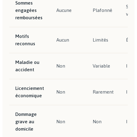
Sommes
Selon
engagées
Aucune
Plafonné
voya
remboursées
Motifs
Aucun
Limités
Éten
reconnus
Maladie ou
Non
Variable
Inclu
accident
Licenciement
Non
Rarement
Inclu
économique
Dommage
grave au
Non
Non
Inclu
domicile