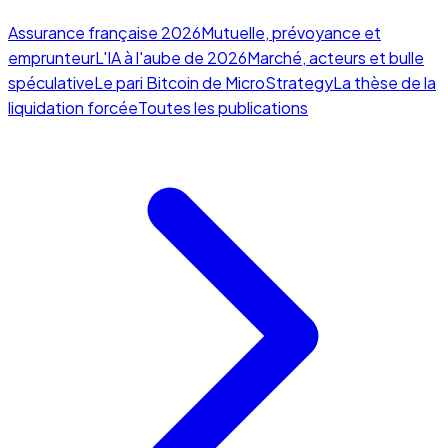
Assurance française 2026
Mutuelle, prévoyance et
emprunteur
L'IA à l'aube de 2026
Marché, acteurs et bulle
spéculative
Le pari Bitcoin de MicroStrategy
La thèse de la
liquidation forcée
Toutes les publications