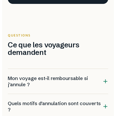
QUESTIONS
Ce que les voyageurs
demandent
Mon voyage est-il remboursable si
j'annule ?
Le plus souvent, non. Vols, hôtels et circuits sont
Quels motifs d'annulation sont couverts
fréquemment non remboursables, et à l'approche du
?
départ les pénalités atteignent souvent 100 % du prix.