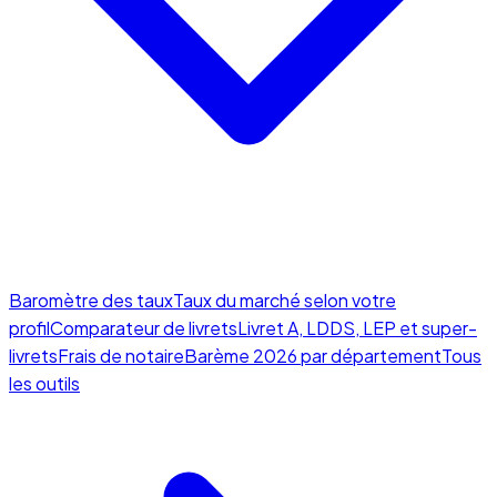
Baromètre des taux
Taux du marché selon votre
profil
Comparateur de livrets
Livret A, LDDS, LEP et super-
livrets
Frais de notaire
Barème 2026 par département
Tous
les outils