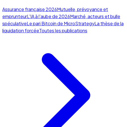
Assurance française 2026
Mutuelle, prévoyance et
emprunteur
L'IA à l'aube de 2026
Marché, acteurs et bulle
spéculative
Le pari Bitcoin de MicroStrategy
La thèse de la
liquidation forcée
Toutes les publications