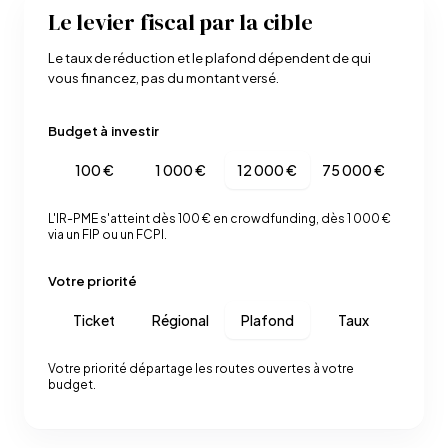
Le levier fiscal par la cible
Le taux de réduction et le plafond dépendent de qui
vous financez, pas du montant versé.
Budget à investir
100 €
1 000 €
12 000 €
75 000 €
L'IR-PME s'atteint dès 100 € en crowdfunding, dès 1 000 €
via un FIP ou un FCPI.
Votre priorité
Ticket
Régional
Plafond
Taux
Votre priorité départage les routes ouvertes à votre
budget.