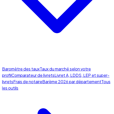
Baromètre des taux
Taux du marché selon votre
profil
Comparateur de livrets
Livret A, LDDS, LEP et super-
livrets
Frais de notaire
Barème 2026 par département
Tous
les outils