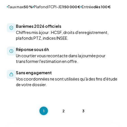
Taux max
50 %
Plafond FCPI-JEI
150 000 €
Entrée
dès 100 €
Barèmes 2026 officiels
Chiffres mis à jour : HCSF, droits d'enregistrement,
plafonds PTZ, indices INSEE.
Réponse sous 6h
Un courtier vous recontacte dans la journée pour
transformer l'estimation en offre.
Sans engagement
Vos coordonnées ne sont utilisées qu'à des fins d'étude
de votre dossier.
1
2
3