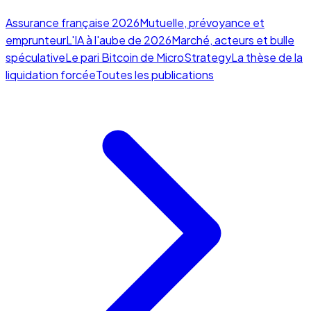
Assurance française 2026
Mutuelle, prévoyance et
emprunteur
L'IA à l'aube de 2026
Marché, acteurs et bulle
spéculative
Le pari Bitcoin de MicroStrategy
La thèse de la
liquidation forcée
Toutes les publications