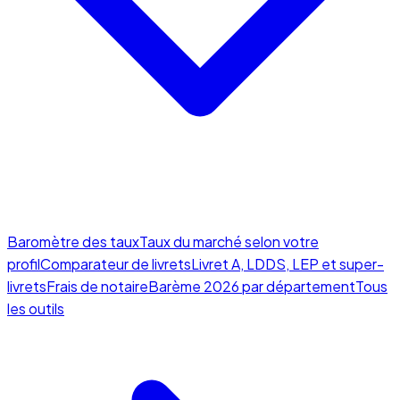
Baromètre des taux
Taux du marché selon votre
profil
Comparateur de livrets
Livret A, LDDS, LEP et super-
livrets
Frais de notaire
Barème 2026 par département
Tous
les outils