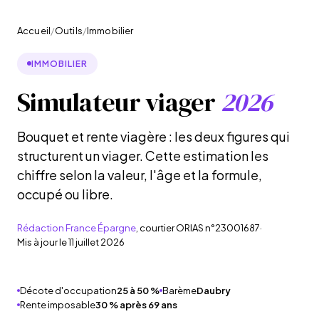
Accueil
/
Outils
/
Immobilier
IMMOBILIER
Simulateur viager
2026
Bouquet et rente viagère : les deux figures qui
structurent un viager. Cette estimation les
chiffre selon la valeur, l'âge et la formule,
occupé ou libre.
Rédaction France Épargne
, courtier ORIAS n°23001687
·
Mis à jour le
11 juillet 2026
Décote d'occupation
25 à 50 %
Barème
Daubry
Rente imposable
30 % après 69 ans