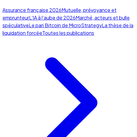
Assurance française 2026
Mutuelle, prévoyance et
emprunteur
L'IA à l'aube de 2026
Marché, acteurs et bulle
spéculative
Le pari Bitcoin de MicroStrategy
La thèse de la
liquidation forcée
Toutes les publications