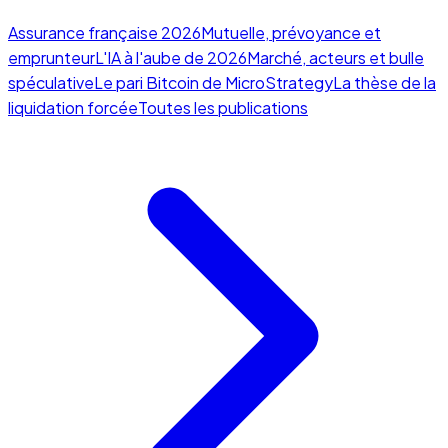
Assurance française 2026
Mutuelle, prévoyance et
emprunteur
L'IA à l'aube de 2026
Marché, acteurs et bulle
spéculative
Le pari Bitcoin de MicroStrategy
La thèse de la
liquidation forcée
Toutes les publications