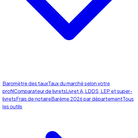
Baromètre des taux
Taux du marché selon votre
profil
Comparateur de livrets
Livret A, LDDS, LEP et super-
livrets
Frais de notaire
Barème 2026 par département
Tous
les outils