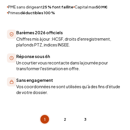
PME sans dirigeant
25 % font faillite
Capital max
50 M€
Primes
déductibles 100 %
Barèmes 2026 officiels
Chiffres mis à jour : HCSF, droits d'enregistrement,
plafonds PTZ, indices INSEE.
Réponse sous 6h
Un courtier vous recontacte dans la journée pour
transformer l'estimation en offre.
Sans engagement
Vos coordonnées ne sont utilisées qu'à des fins d'étude
de votre dossier.
1
2
3