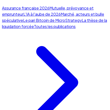
Assurance française 2026
Mutuelle, prévoyance et
emprunteur
L'IA à l'aube de 2026
Marché, acteurs et bulle
spéculative
Le pari Bitcoin de MicroStrategy
La thèse de la
liquidation forcée
Toutes les publications