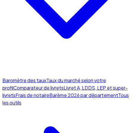
Baromètre des taux
Taux du marché selon votre
profil
Comparateur de livrets
Livret A, LDDS, LEP et super-
livrets
Frais de notaire
Barème 2026 par département
Tous
les outils