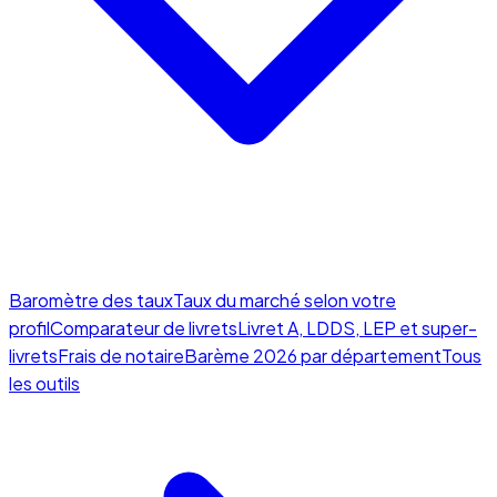
Baromètre des taux
Taux du marché selon votre
profil
Comparateur de livrets
Livret A, LDDS, LEP et super-
livrets
Frais de notaire
Barème 2026 par département
Tous
les outils