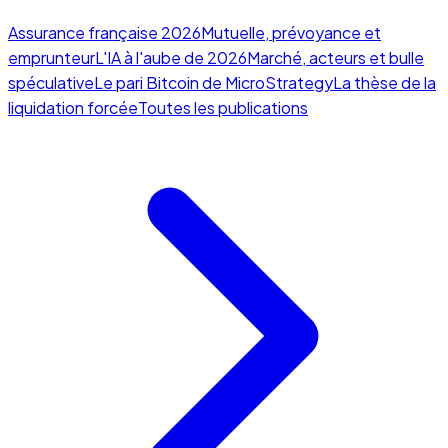
Assurance française 2026
Mutuelle, prévoyance et
emprunteur
L'IA à l'aube de 2026
Marché, acteurs et bulle
spéculative
Le pari Bitcoin de MicroStrategy
La thèse de la
liquidation forcée
Toutes les publications