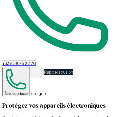
+33 6 38 75 22 70
Rappel sous 6h
Espace Client
Souscription en ligne
Être recontacté
Protégez vos appareils électroniques