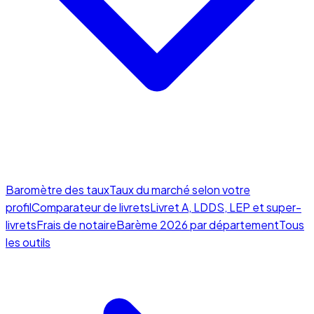
Baromètre des taux
Taux du marché selon votre
profil
Comparateur de livrets
Livret A, LDDS, LEP et super-
livrets
Frais de notaire
Barème 2026 par département
Tous
les outils