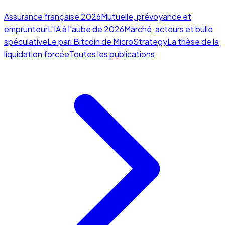
Assurance française 2026
Mutuelle, prévoyance et
emprunteur
L'IA à l'aube de 2026
Marché, acteurs et bulle
spéculative
Le pari Bitcoin de MicroStrategy
La thèse de la
liquidation forcée
Toutes les publications