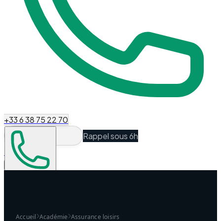
+33 6 38 75 22 70
Rappel sous 6h
Espace Client
Être recontacté
Accueil
Académie
Assurance loisirs