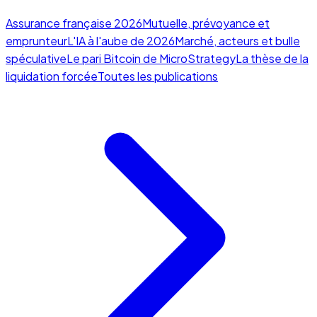
Assurance française 2026
Mutuelle, prévoyance et
emprunteur
L'IA à l'aube de 2026
Marché, acteurs et bulle
spéculative
Le pari Bitcoin de MicroStrategy
La thèse de la
liquidation forcée
Toutes les publications