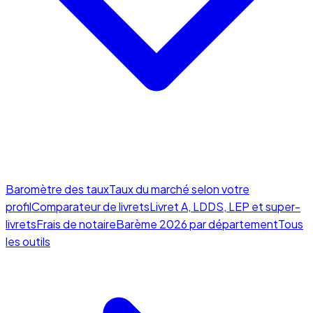
Baromètre des taux
Taux du marché selon votre
profil
Comparateur de livrets
Livret A, LDDS, LEP et super-
livrets
Frais de notaire
Barème 2026 par département
Tous
les outils