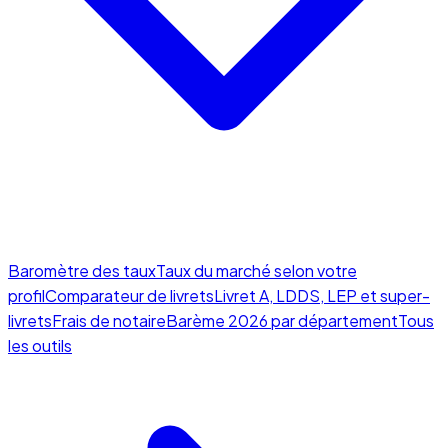
Baromètre des taux
Taux du marché selon votre
profil
Comparateur de livrets
Livret A, LDDS, LEP et super-
livrets
Frais de notaire
Barème 2026 par département
Tous
les outils