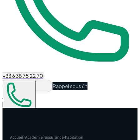
+33 6 38 75 22 70
Rappel sous 6h
Espace Client
Être recontacté
Accueil
Académie
assurance-habitation