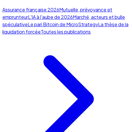
Assurance française 2026
Mutuelle, prévoyance et
emprunteur
L'IA à l'aube de 2026
Marché, acteurs et bulle
spéculative
Le pari Bitcoin de MicroStrategy
La thèse de la
liquidation forcée
Toutes les publications