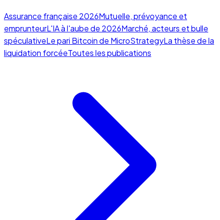
Assurance française 2026
Mutuelle, prévoyance et
emprunteur
L'IA à l'aube de 2026
Marché, acteurs et bulle
spéculative
Le pari Bitcoin de MicroStrategy
La thèse de la
liquidation forcée
Toutes les publications