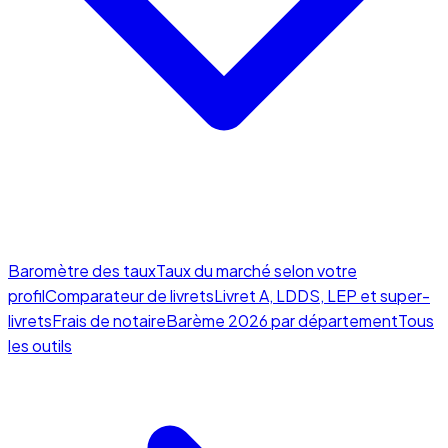
Baromètre des taux
Taux du marché selon votre
profil
Comparateur de livrets
Livret A, LDDS, LEP et super-
livrets
Frais de notaire
Barème 2026 par département
Tous
les outils