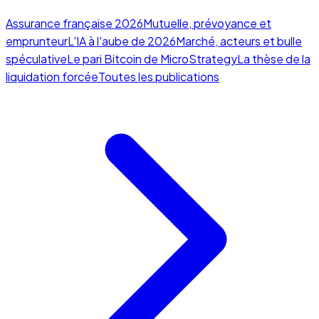
Assurance française 2026
Mutuelle, prévoyance et
emprunteur
L'IA à l'aube de 2026
Marché, acteurs et bulle
spéculative
Le pari Bitcoin de MicroStrategy
La thèse de la
liquidation forcée
Toutes les publications