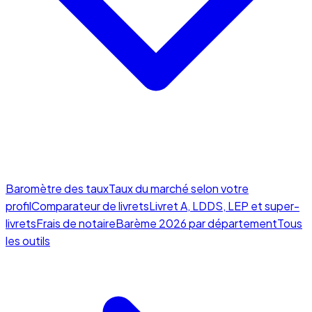
Baromètre des taux
Taux du marché selon votre
profil
Comparateur de livrets
Livret A, LDDS, LEP et super-
livrets
Frais de notaire
Barème 2026 par département
Tous
les outils