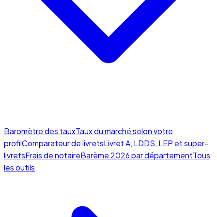
Baromètre des taux
Taux du marché selon votre
profil
Comparateur de livrets
Livret A, LDDS, LEP et super-
livrets
Frais de notaire
Barème 2026 par département
Tous
les outils