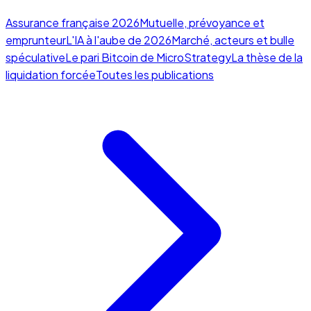
Assurance française 2026
Mutuelle, prévoyance et
emprunteur
L'IA à l'aube de 2026
Marché, acteurs et bulle
spéculative
Le pari Bitcoin de MicroStrategy
La thèse de la
liquidation forcée
Toutes les publications