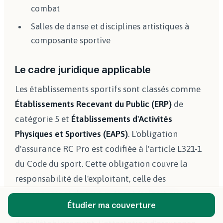
combat
Salles de danse et disciplines artistiques à
composante sportive
Le cadre juridique applicable
Les établissements sportifs sont classés comme
Établissements Recevant du Public (ERP)
de
catégorie 5 et
Établissements d'Activités
Physiques et Sportives (EAPS)
. L'obligation
d'assurance RC Pro est codifiée à l'article L321-1
du Code du sport. Cette obligation couvre la
responsabilité de l'exploitant, celle des
enseignants et de tout préposé (salarié ou
Étudier ma couverture
bénévole), ainsi que celle des pratiquants admis