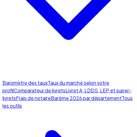
Baromètre des taux
Taux du marché selon votre
profil
Comparateur de livrets
Livret A, LDDS, LEP et super-
livrets
Frais de notaire
Barème 2026 par département
Tous
les outils