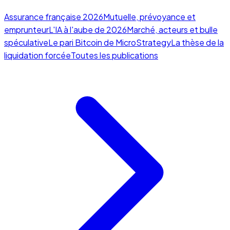
Assurance française 2026
Mutuelle, prévoyance et
emprunteur
L'IA à l'aube de 2026
Marché, acteurs et bulle
spéculative
Le pari Bitcoin de MicroStrategy
La thèse de la
liquidation forcée
Toutes les publications