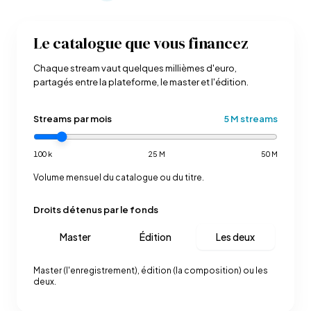
Le catalogue que vous financez
Chaque stream vaut quelques millièmes d'euro,
partagés entre la plateforme, le master et l'édition.
Streams par mois
5 M streams
100 k
25 M
50 M
Volume mensuel du catalogue ou du titre.
Droits détenus par le fonds
Master
Édition
Les deux
Master (l'enregistrement), édition (la composition) ou les
deux.