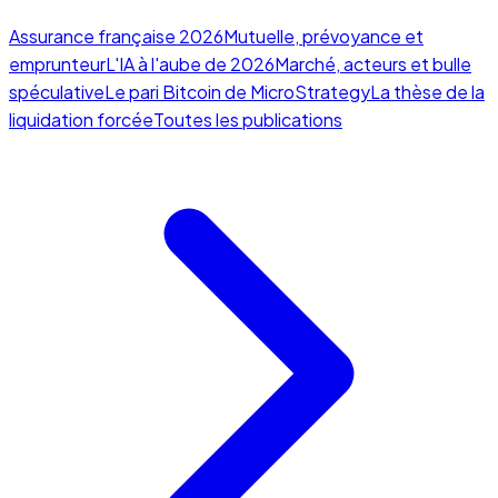
Assurance française 2026
Mutuelle, prévoyance et
emprunteur
L'IA à l'aube de 2026
Marché, acteurs et bulle
spéculative
Le pari Bitcoin de MicroStrategy
La thèse de la
liquidation forcée
Toutes les publications