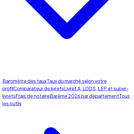
Baromètre des taux
Taux du marché selon votre
profil
Comparateur de livrets
Livret A, LDDS, LEP et super-
livrets
Frais de notaire
Barème 2026 par département
Tous
les outils