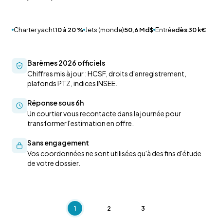
Charter yacht
10 à 20 %
Jets (monde)
50,6 Md$
Entrée
dès 30 k€
Barèmes 2026 officiels
Chiffres mis à jour : HCSF, droits d'enregistrement,
plafonds PTZ, indices INSEE.
Réponse sous 6h
Un courtier vous recontacte dans la journée pour
transformer l'estimation en offre.
Sans engagement
Vos coordonnées ne sont utilisées qu'à des fins d'étude
de votre dossier.
1
2
3