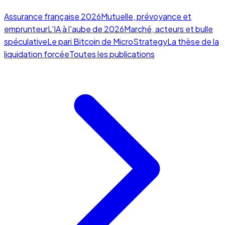
Assurance française 2026
Mutuelle, prévoyance et
emprunteur
L'IA à l'aube de 2026
Marché, acteurs et bulle
spéculative
Le pari Bitcoin de MicroStrategy
La thèse de la
liquidation forcée
Toutes les publications