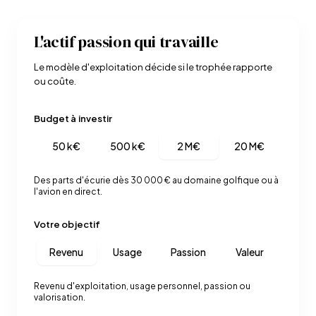
L'actif passion qui travaille
Le modèle d'exploitation décide si le trophée rapporte
ou coûte.
Budget à investir
50 k€
500 k€
2 M€
20 M€
Des parts d'écurie dès 30 000 € au domaine golfique ou à
l'avion en direct.
Votre objectif
Revenu
Usage
Passion
Valeur
Revenu d'exploitation, usage personnel, passion ou
valorisation.