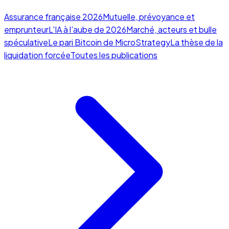
Assurance française 2026
Mutuelle, prévoyance et
emprunteur
L'IA à l'aube de 2026
Marché, acteurs et bulle
spéculative
Le pari Bitcoin de MicroStrategy
La thèse de la
liquidation forcée
Toutes les publications