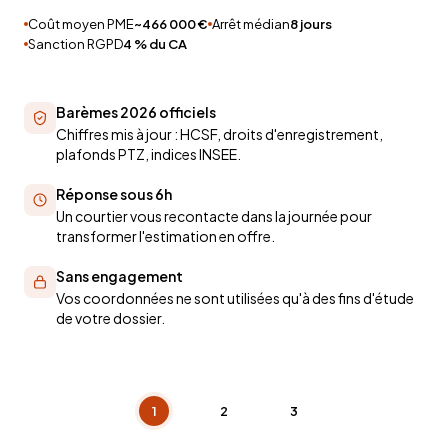
Coût moyen PME
~466 000 €
Arrêt médian
8 jours
Sanction RGPD
4 % du CA
Barèmes 2026 officiels
Chiffres mis à jour : HCSF, droits d'enregistrement,
plafonds PTZ, indices INSEE.
Réponse sous 6h
Un courtier vous recontacte dans la journée pour
transformer l'estimation en offre.
Sans engagement
Vos coordonnées ne sont utilisées qu'à des fins d'étude
de votre dossier.
1
2
3