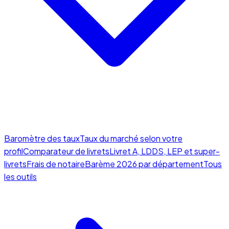
Baromètre des taux
Taux du marché selon votre
profil
Comparateur de livrets
Livret A, LDDS, LEP et super-
livrets
Frais de notaire
Barème 2026 par département
Tous
les outils