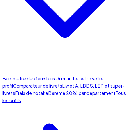
Baromètre des taux
Taux du marché selon votre
profil
Comparateur de livrets
Livret A, LDDS, LEP et super-
livrets
Frais de notaire
Barème 2026 par département
Tous
les outils