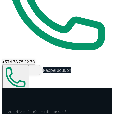
+33 6 38 75 22 70
Rappel sous 6h
Espace Client
Être recontacté
Accueil
Académie
Immobilier de santé