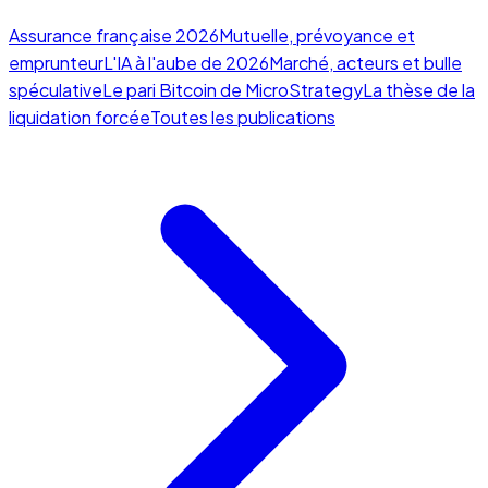
Assurance française 2026
Mutuelle, prévoyance et
emprunteur
L'IA à l'aube de 2026
Marché, acteurs et bulle
spéculative
Le pari Bitcoin de MicroStrategy
La thèse de la
liquidation forcée
Toutes les publications