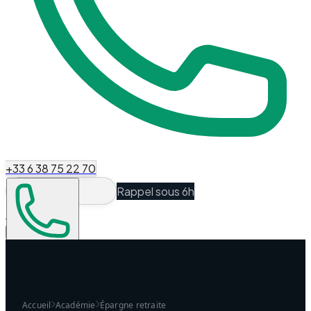
+33 6 38 75 22 70
Rappel sous 6h
Espace Client
Être recontacté
Accueil
Académie
Épargne retraite