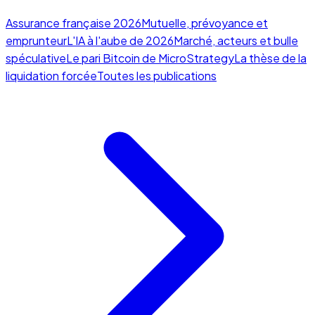
Assurance française 2026
Mutuelle, prévoyance et
emprunteur
L'IA à l'aube de 2026
Marché, acteurs et bulle
spéculative
Le pari Bitcoin de MicroStrategy
La thèse de la
liquidation forcée
Toutes les publications