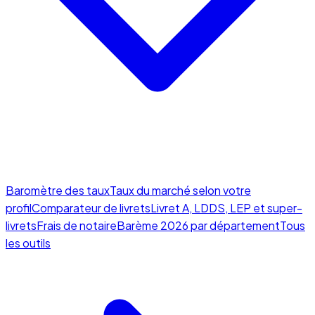
Baromètre des taux
Taux du marché selon votre
profil
Comparateur de livrets
Livret A, LDDS, LEP et super-
livrets
Frais de notaire
Barème 2026 par département
Tous
les outils