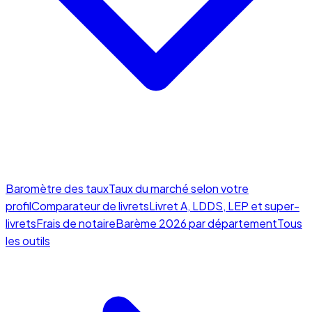
Baromètre des taux
Taux du marché selon votre
profil
Comparateur de livrets
Livret A, LDDS, LEP et super-
livrets
Frais de notaire
Barème 2026 par département
Tous
les outils