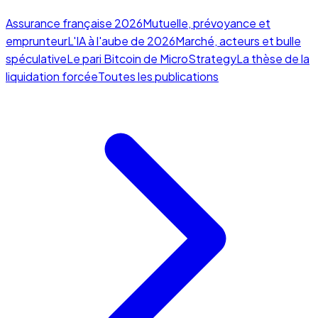
Assurance française 2026
Mutuelle, prévoyance et
emprunteur
L'IA à l'aube de 2026
Marché, acteurs et bulle
spéculative
Le pari Bitcoin de MicroStrategy
La thèse de la
liquidation forcée
Toutes les publications