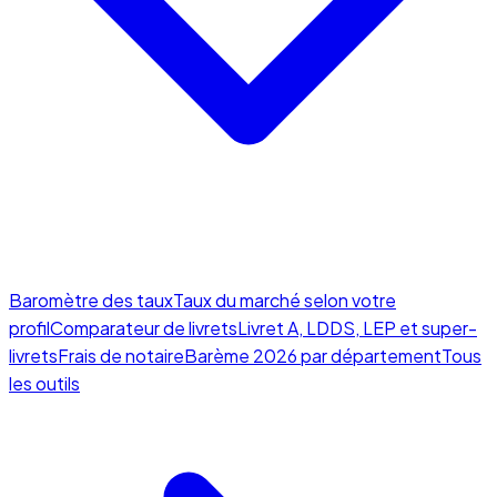
Baromètre des taux
Taux du marché selon votre
profil
Comparateur de livrets
Livret A, LDDS, LEP et super-
livrets
Frais de notaire
Barème 2026 par département
Tous
les outils