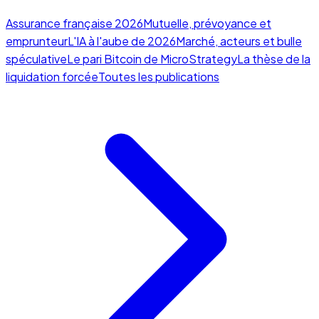
Assurance française 2026
Mutuelle, prévoyance et
emprunteur
L'IA à l'aube de 2026
Marché, acteurs et bulle
spéculative
Le pari Bitcoin de MicroStrategy
La thèse de la
liquidation forcée
Toutes les publications