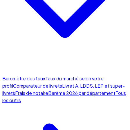
Baromètre des taux
Taux du marché selon votre
profil
Comparateur de livrets
Livret A, LDDS, LEP et super-
livrets
Frais de notaire
Barème 2026 par département
Tous
les outils