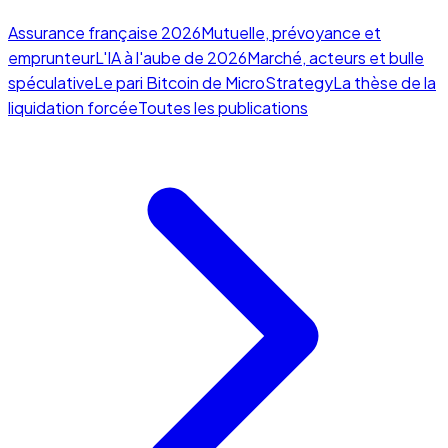
Assurance française 2026
Mutuelle, prévoyance et
emprunteur
L'IA à l'aube de 2026
Marché, acteurs et bulle
spéculative
Le pari Bitcoin de MicroStrategy
La thèse de la
liquidation forcée
Toutes les publications