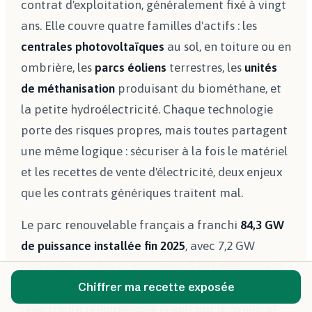
contrat d'exploitation, généralement fixé à vingt
ans. Elle couvre quatre familles d'actifs : les
centrales photovoltaïques
au sol, en toiture ou en
ombrière, les
parcs éoliens
terrestres, les
unités
de méthanisation
produisant du biométhane, et
la petite hydroélectricité. Chaque technologie
porte des risques propres, mais toutes partagent
une même logique : sécuriser à la fois le matériel
et les recettes de vente d'électricité, deux enjeux
que les contrats génériques traitent mal.
Le parc renouvelable français a franchi
84,3 GW
de puissance installée fin 2025
, avec 7,2 GW
raccordés en douze mois dont 5 941 MW pour le
Chiffrer ma recette exposée
seul photovoltaïque, selon le Panorama de
l'électricité renouvelable établi par le Syndicat