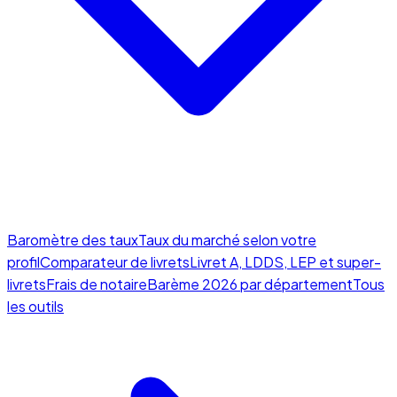
Baromètre des taux
Taux du marché selon votre
profil
Comparateur de livrets
Livret A, LDDS, LEP et super-
livrets
Frais de notaire
Barème 2026 par département
Tous
les outils