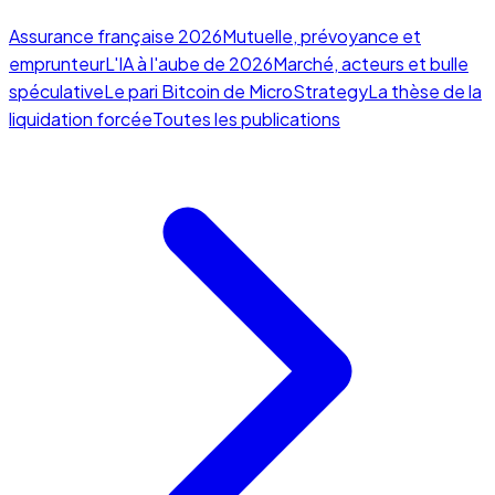
Assurance française 2026
Mutuelle, prévoyance et
emprunteur
L'IA à l'aube de 2026
Marché, acteurs et bulle
spéculative
Le pari Bitcoin de MicroStrategy
La thèse de la
liquidation forcée
Toutes les publications