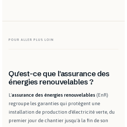
traduit votre filière, votre puissance installée, votre
pollution y occupe une place centrale, encadrée par
prix de vente garanti et la durée d'arrêt en recette de
la réglementation des installations classées.
production perdue, pour rendre tangible ce que seule
la garantie perte de production reconstitue face au
coût modéré de la pièce réparée.
POUR ALLER PLUS LOIN
Qu'est-ce que l'assurance des
énergies renouvelables ?
L'
assurance des énergies renouvelables
(EnR)
regroupe les garanties qui protègent une
installation de production d'électricité verte, du
premier jour de chantier jusqu'à la fin de son