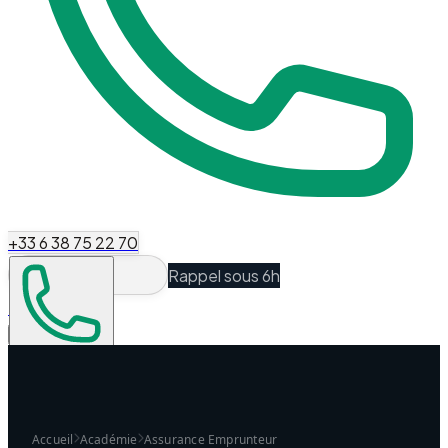
+33 6 38 75 22 70
Rappel sous 6h
Espace Client
Être recontacté
Accueil
Académie
Assurance Emprunteur