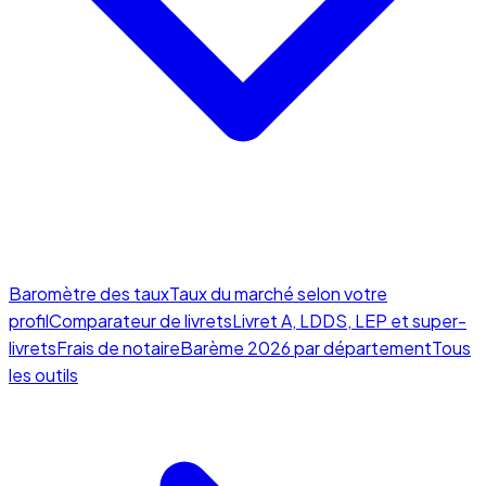
Baromètre des taux
Taux du marché selon votre
profil
Comparateur de livrets
Livret A, LDDS, LEP et super-
livrets
Frais de notaire
Barème 2026 par département
Tous
les outils