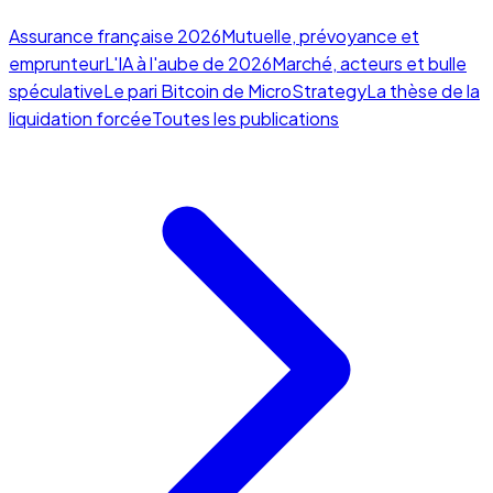
Assurance française 2026
Mutuelle, prévoyance et
emprunteur
L'IA à l'aube de 2026
Marché, acteurs et bulle
spéculative
Le pari Bitcoin de MicroStrategy
La thèse de la
liquidation forcée
Toutes les publications