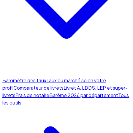
Baromètre des taux
Taux du marché selon votre
profil
Comparateur de livrets
Livret A, LDDS, LEP et super-
livrets
Frais de notaire
Barème 2026 par département
Tous
les outils