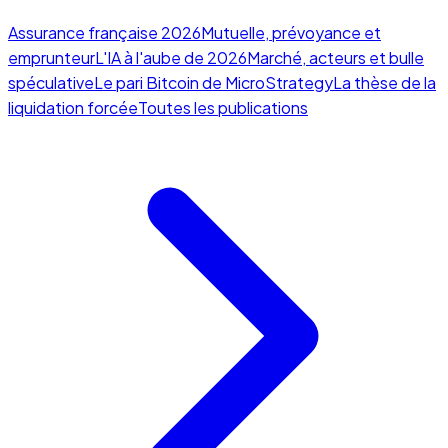
Assurance française 2026
Mutuelle, prévoyance et
emprunteur
L'IA à l'aube de 2026
Marché, acteurs et bulle
spéculative
Le pari Bitcoin de MicroStrategy
La thèse de la
liquidation forcée
Toutes les publications