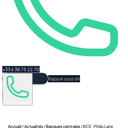
+33 6 38 75 22 70
Rappel sous 6h
Espace Client
Être recontacté
Accueil
/
Actualités
/
Banques centrales
/
BCE : Philip Lane