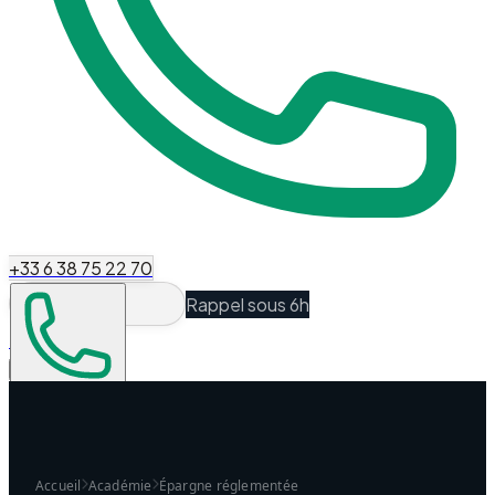
+33 6 38 75 22 70
Rappel sous 6h
Espace Client
Être recontacté
Accueil
Académie
Épargne réglementée