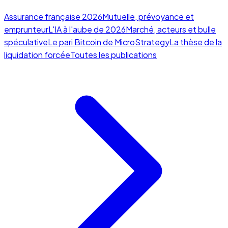
Assurance française 2026
Mutuelle, prévoyance et
emprunteur
L'IA à l'aube de 2026
Marché, acteurs et bulle
spéculative
Le pari Bitcoin de MicroStrategy
La thèse de la
liquidation forcée
Toutes les publications