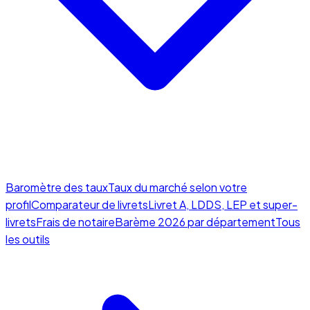
Baromètre des taux
Taux du marché selon votre
profil
Comparateur de livrets
Livret A, LDDS, LEP et super-
livrets
Frais de notaire
Barème 2026 par département
Tous
les outils