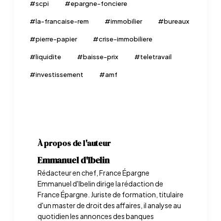
#
scpi
#
epargne-fonciere
#
la-francaise-rem
#
immobilier
#
bureaux
#
pierre-papier
#
crise-immobiliere
#
liquidite
#
baisse-prix
#
teletravail
#
investissement
#
amf
À propos de l'auteur
Emmanuel d'Ibelin
Rédacteur en chef, France Épargne
Emmanuel d'Ibelin dirige la rédaction de
France Épargne. Juriste de formation, titulaire
d'un master de droit des affaires, il analyse au
quotidien les annonces des banques