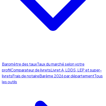
Baromètre des taux
Taux du marché selon votre
profil
Comparateur de livrets
Livret A, LDDS, LEP et super-
livrets
Frais de notaire
Barème 2026 par département
Tous
les outils