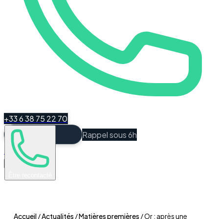
+33 6 38 75 22 70
Rappel sous 6h
Espace Client
Être recontacté
Accueil
/
Actualités
/
Matières premières
/
Or : après une