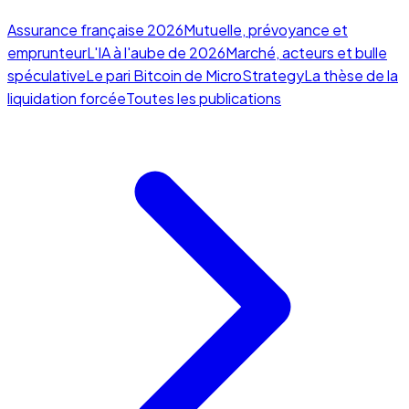
Assurance française 2026
Mutuelle, prévoyance et
emprunteur
L'IA à l'aube de 2026
Marché, acteurs et bulle
spéculative
Le pari Bitcoin de MicroStrategy
La thèse de la
liquidation forcée
Toutes les publications