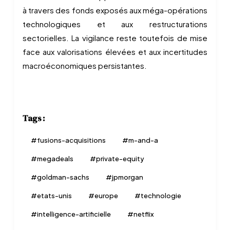
à travers des fonds exposés aux méga-opérations
technologiques et aux restructurations
sectorielles. La vigilance reste toutefois de mise
face aux valorisations élevées et aux incertitudes
macroéconomiques persistantes.
Tags :
#
fusions-acquisitions
#
m-and-a
#
megadeals
#
private-equity
#
goldman-sachs
#
jpmorgan
#
etats-unis
#
europe
#
technologie
#
intelligence-artificielle
#
netflix