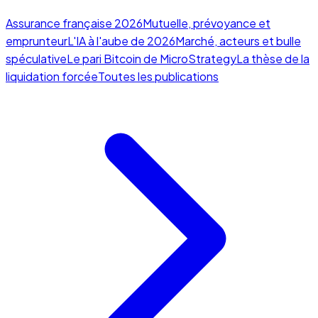
Assurance française 2026
Mutuelle, prévoyance et
emprunteur
L'IA à l'aube de 2026
Marché, acteurs et bulle
spéculative
Le pari Bitcoin de MicroStrategy
La thèse de la
liquidation forcée
Toutes les publications