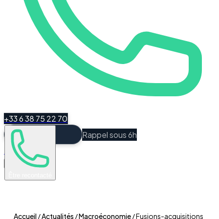
+33 6 38 75 22 70
Rappel sous 6h
Espace Client
Être recontacté
Accueil
/
Actualités
/
Macroéconomie
/
Fusions-acquisitions