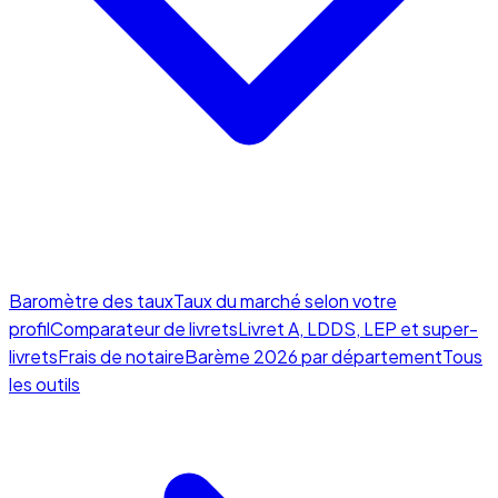
Baromètre des taux
Taux du marché selon votre
profil
Comparateur de livrets
Livret A, LDDS, LEP et super-
livrets
Frais de notaire
Barème 2026 par département
Tous
les outils