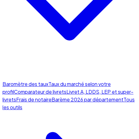
Baromètre des taux
Taux du marché selon votre
profil
Comparateur de livrets
Livret A, LDDS, LEP et super-
livrets
Frais de notaire
Barème 2026 par département
Tous
les outils