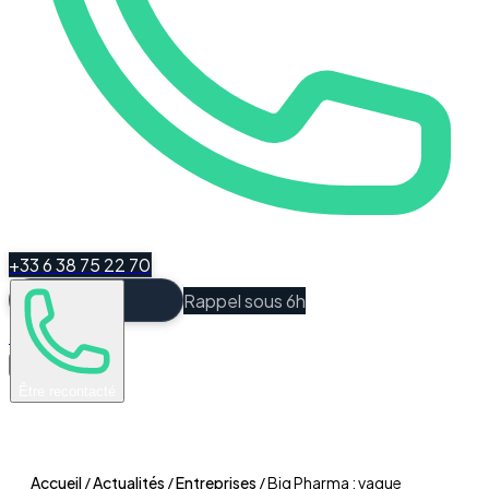
+33 6 38 75 22 70
Rappel sous 6h
Espace Client
Être recontacté
Accueil
/
Actualités
/
Entreprises
/
Big Pharma : vague