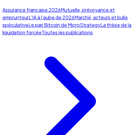
Assurance française 2026
Mutuelle, prévoyance et
emprunteur
L'IA à l'aube de 2026
Marché, acteurs et bulle
spéculative
Le pari Bitcoin de MicroStrategy
La thèse de la
liquidation forcée
Toutes les publications